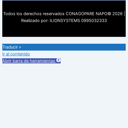
Todos los derechos reservados CONAGOPARE NAPO© 2026 |
Realizado por: ILIONSYSTEMS 0995032333
Traducir »
Ir al contenido
Abrir barra de herramientas
Herramientas de accesibilidad
Aumentar texto
Disminuir texto
Escala de grises
Alto contraste
Contraste negativo
Fondo claro
Subrayar enlaces