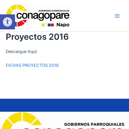
Ir
Main
al
Abrir barra de herramientas
Men
contenido
Proyectos 2016
Descargue Aquí:
FICHAS PROYECTOS 2016