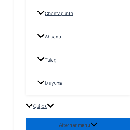
Chontapunta
Ahuano
Talag
Muyuna
Quijos
Alternar menú