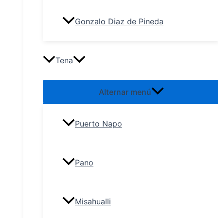
Gonzalo Diaz de Pineda
Tena
Alternar menú
Puerto Napo
Pano
Misahualli