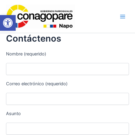
Ir
Main
al
Abrir barra de herramientas
Men
contenido
Contáctenos
Nombre (requerido)
Correo electrónico (requerido)
Asunto