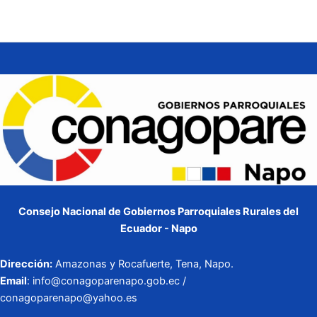
Consejo Nacional de Gobiernos Parroquiales Rurales del
Ecuador - Napo
Dirección:
Amazonas y Rocafuerte, Tena, Napo.
Email
: info@conagoparenapo.gob.ec /
conagoparenapo@yahoo.es