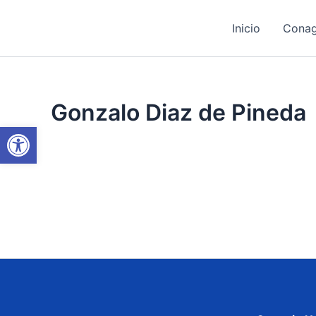
Ir
al
Inicio
Cona
contenido
Gonzalo Diaz de Pineda
Abrir barra de herramientas