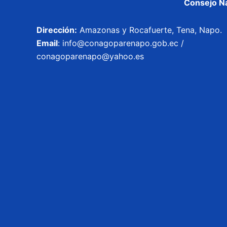
Consejo Na
Dirección:
Amazonas y Rocafuerte, Tena, Napo.
Email
: info@conagoparenapo.gob.ec /
conagoparenapo@yahoo.es