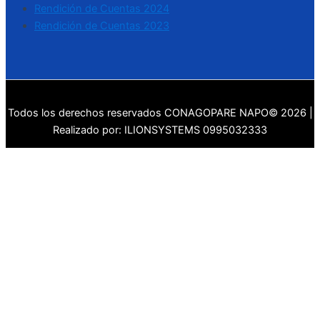
Rendición de Cuentas 2024
Rendición de Cuentas 2023
Todos los derechos reservados CONAGOPARE NAPO© 2026 |
Realizado por: ILIONSYSTEMS 0995032333
Traducir »
Ir al contenido
Abrir barra de herramientas
Herramientas de accesibilidad
Aumentar texto
Disminuir texto
Escala de grises