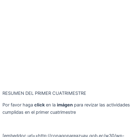
RESUMEN DEL PRIMER CUATRIMESTRE
Por favor haga
click
en la
imágen
para revizar las actividades
cumplidas en el primer cuatrimestre
[embeddoc url=»http://conagopareazuay.gob.ec/w30/wp-