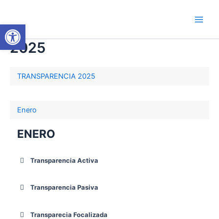
Ir
Main
al
Abrir barra de herramientas
Men
contenido
2025
TRANSPARENCIA 2025
Enero
ENERO
Transparencia Activa
Transparencia Pasiva
Transparecia Focalizada