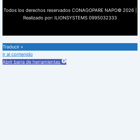
Todos los derechos reservados CONAGOPARE NAPO© 2026 |
Realizado por: ILIONSYSTEMS 0995032333
Traducir »
Ir al contenido
Abrir barra de herramientas
Herramientas de accesibilidad
Aumentar texto
Disminuir texto
Escala de grises
Alto contraste
Contraste negativo
Fondo claro
Subrayar enlaces
Fuente legible