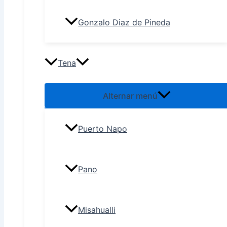
Gonzalo Diaz de Pineda
Tena
Alternar menú
Puerto Napo
Pano
Misahualli