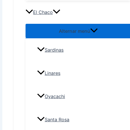
El Chaco
Alternar menú
Sardinas
Linares
Oyacachi
Santa Rosa