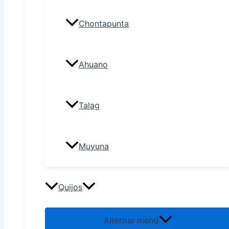
Chontapunta
Ahuano
Talag
Muyuna
Quijos
Alternar menú